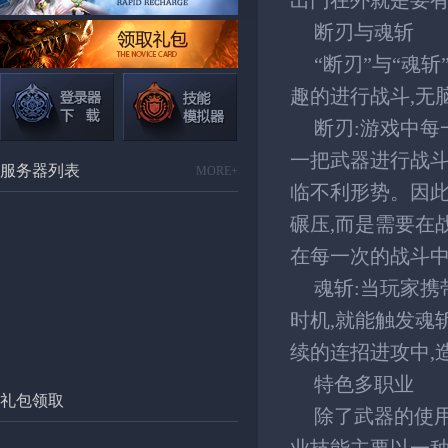
出门在外就是要
断刃与魂斩
“断刃”与“魂
趣的进行战斗,无
断刃:游戏中每
一把武器进行战斗
服务器列表
MORE+
临不利形势。因此
碾压,而是需要在
在每一次的战斗
魂斩:当玩家携
时机,就能触发魂
续的连招进攻中,
特色多职业
礼包领取
除了武器的使