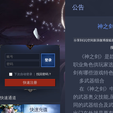
公告
神之
分享到
QQ空间
新浪微博
搜狐
《神之剑》是
登录
职业角色供玩家选
剑有哪些游戏特色
下次自动登录
|
找回密码？
多武器组合
快速注册
在《神之剑》
的武器奥义技能,
快速通道
同的武器组合及武