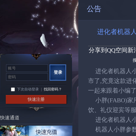
公告
进化者机器
分享到
QQ空间
新
进化者机器人
登录
市了,究竟这款进
下次自动登录
|
找回密码？
一起来跟着小编
快速注册
小胖(FABO
饮、礼仪迎宾等
快速通道
进化者机器人小
机器人小胖参数