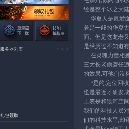
毛麟角,似阿迪和
经是整个冰之大
华夏人是最爱
若是一般的华夏古
面。但是这龙老又
是经历过不知道有
服务器列表
MORE+
在灵魂力量相差
三大长老偷袭任逍
的效果,可他们沒
“是的,定位回
也是最近才研发成
工表是和银河空间
我们的科技人员对
礼包领取
们的科技水平,却