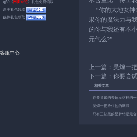
术含量比**特工
qj50《
网页奇迹
》礼包免费领取
“你的大地女神
新手礼包领取
媒体礼包领取
果你的魔法力与我
的你与我还有不小
元气么?”
客服中心
上一篇：
吴煌一
下一篇：
你要尝
相关文章
你要尝试的去适应这样的一
吴煌一把拎住他的脑袋
只有三钻黑的星梦钻是最合