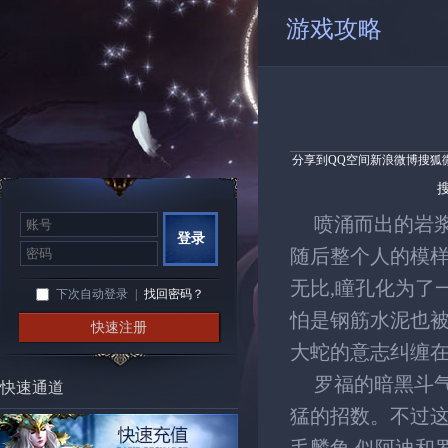
游戏攻略
分享到
QQ空间
新浪微博
搜狐
喷涌而出的岩浆
登录
随后整个人的模样
无比,瞳孔化为了
下次自动登录
|
找回密码？
怕是钢筋水泥也被
快速注册
大蛇的意志纠缠
罗福的暗黑斗气
快速通道
猛的招数。不过这